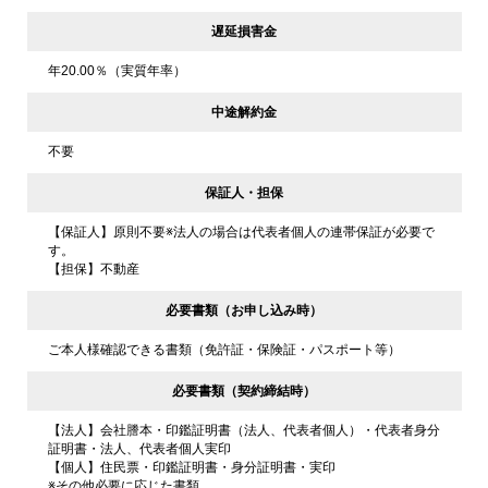
遅延損害金
年20.00％（実質年率）
中途解約金
不要
保証人・担保
【保証人】原則不要※法人の場合は代表者個人の連帯保証が必要で
す。
【担保】不動産
必要書類（お申し込み時）
ご本人様確認できる書類（免許証・保険証・パスポート等）
必要書類（契約締結時）
【法人】会社謄本・印鑑証明書（法人、代表者個人）・代表者身分
証明書・法人、代表者個人実印
【個人】住民票・印鑑証明書・身分証明書・実印
※その他必要に応じた書類